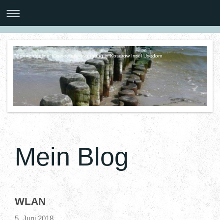
"Sonnenfeeling" Ostseeferienwohnung in Koserow Insel Usedom
Mein Blog
WLAN
5. Juni 2018